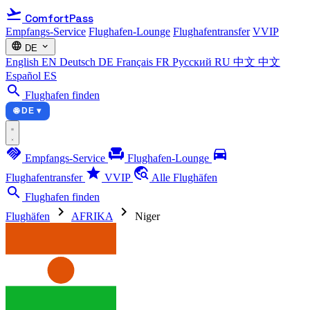
flight_takeoff
ComfortPass
Empfangs-Service
Flughafen-Lounge
Flughafentransfer
VVIP
language
expand_more
DE
English
EN
Deutsch
DE
Français
FR
Русский
RU
中文
中文
Español
ES
search
Flughafen finden
🌐 DE ▾
handshake
chair
directions_car
Empfangs-Service
Flughafen-Lounge
star
travel_explore
Flughafentransfer
VVIP
Alle Flughäfen
search
Flughafen finden
chevron_right
chevron_right
Flughäfen
AFRIKA
Niger