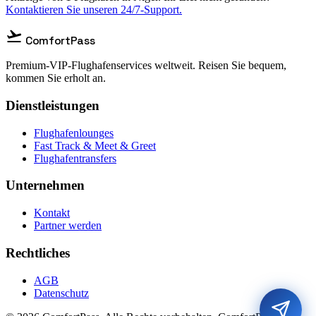
Kontaktieren Sie unseren 24/7-Support.
flight_takeoff
ComfortPass
Premium-VIP-Flughafenservices weltweit. Reisen Sie bequem,
kommen Sie erholt an.
Dienstleistungen
Flughafenlounges
Fast Track & Meet & Greet
Flughafentransfers
Unternehmen
Kontakt
Partner werden
Rechtliches
AGB
Datenschutz