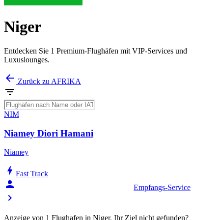
Niger
Entdecken Sie 1 Premium-Flughäfen mit VIP-Services und
Luxuslounges.
arrow_back
Zurück zu AFRIKA
filter_list
NIM
Niamey Diori Hamani
Niamey
bolt
Fast Track
person_celebrate
Empfangs-Service
chevron_right
Anzeige von 1 Flughafen in Niger. Ihr Ziel nicht gefunden?