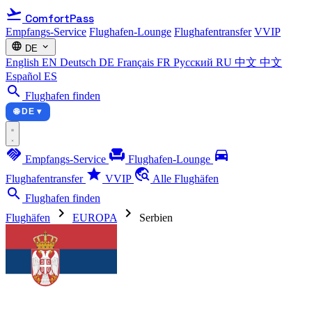
flight_takeoff
ComfortPass
Empfangs-Service
Flughafen-Lounge
Flughafentransfer
VVIP
language
expand_more
DE
English
EN
Deutsch
DE
Français
FR
Русский
RU
中文
中文
Español
ES
search
Flughafen finden
🌐 DE ▾
handshake
chair
directions_car
Empfangs-Service
Flughafen-Lounge
star
travel_explore
Flughafentransfer
VVIP
Alle Flughäfen
search
Flughafen finden
chevron_right
chevron_right
Flughäfen
EUROPA
Serbien