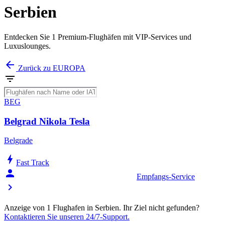
Serbien
Entdecken Sie 1 Premium-Flughäfen mit VIP-Services und
Luxuslounges.
arrow_back
Zurück zu EUROPA
filter_list
BEG
Belgrad Nikola Tesla
Belgrade
bolt
Fast Track
person_celebrate
Empfangs-Service
chevron_right
Anzeige von 1 Flughafen in Serbien. Ihr Ziel nicht gefunden?
Kontaktieren Sie unseren 24/7-Support.