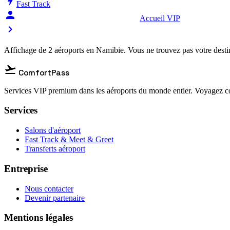
bolt
Fast Track
person_celebrate
Accueil VIP
chevron_right
Affichage de 2 aéroports en Namibie. Vous ne trouvez pas votre desti
flight_takeoff
ComfortPass
Services VIP premium dans les aéroports du monde entier. Voyagez co
Services
Salons d'aéroport
Fast Track & Meet & Greet
Transferts aéroport
Entreprise
Nous contacter
Devenir partenaire
Mentions légales