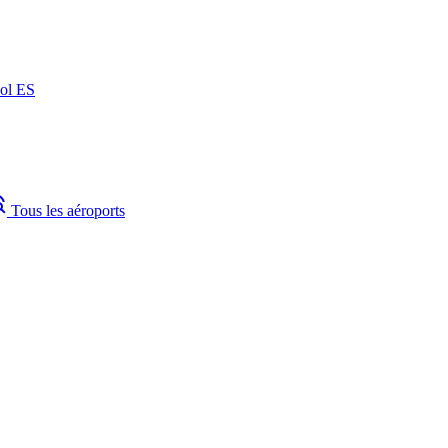
ñol
ES
plore
Tous les aéroports