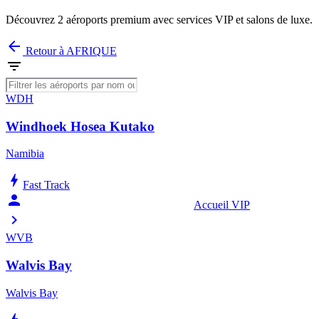
Découvrez 2 aéroports premium avec services VIP et salons de luxe.
arrow_back
Retour à AFRIQUE
filter_list
WDH
Windhoek Hosea Kutako
Namibia
bolt
Fast Track
person_celebrate
Accueil VIP
chevron_right
WVB
Walvis Bay
Walvis Bay