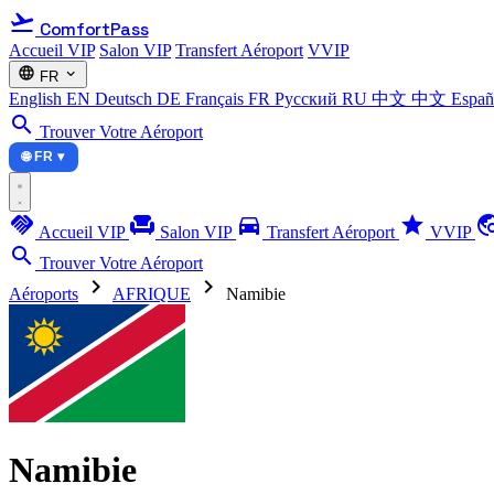
flight_takeoff
ComfortPass
Accueil VIP
Salon VIP
Transfert Aéroport
VVIP
language
expand_more
FR
English
EN
Deutsch
DE
Français
FR
Русский
RU
中文
中文
Espa
search
Trouver Votre Aéroport
🌐 FR ▾
handshake
chair
directions_car
star
travel_ex
Accueil VIP
Salon VIP
Transfert Aéroport
VVIP
search
Trouver Votre Aéroport
chevron_right
chevron_right
Aéroports
AFRIQUE
Namibie
Namibie