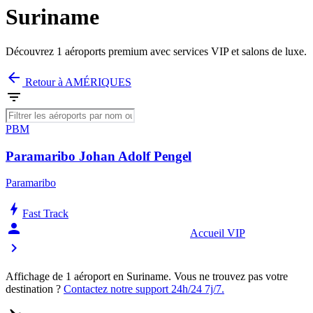
Suriname
Découvrez 1 aéroports premium avec services VIP et salons de luxe.
arrow_back
Retour à AMÉRIQUES
filter_list
PBM
Paramaribo Johan Adolf Pengel
Paramaribo
bolt
Fast Track
person_celebrate
Accueil VIP
chevron_right
Affichage de 1 aéroport en Suriname. Vous ne trouvez pas votre
destination ?
Contactez notre support 24h/24 7j/7.