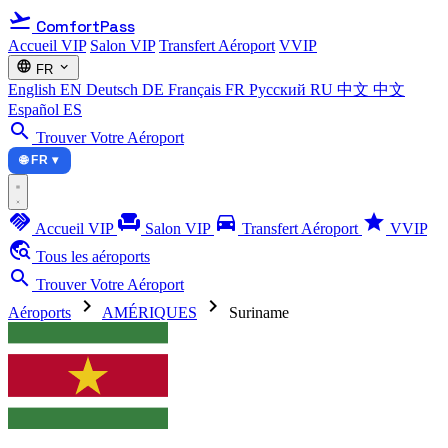
flight_takeoff
ComfortPass
Accueil VIP
Salon VIP
Transfert Aéroport
VVIP
language
expand_more
FR
English
EN
Deutsch
DE
Français
FR
Русский
RU
中文
中文
Español
ES
search
Trouver Votre Aéroport
🌐 FR ▾
handshake
chair
directions_car
star
Accueil VIP
Salon VIP
Transfert Aéroport
VVIP
travel_explore
Tous les aéroports
search
Trouver Votre Aéroport
chevron_right
chevron_right
Aéroports
AMÉRIQUES
Suriname