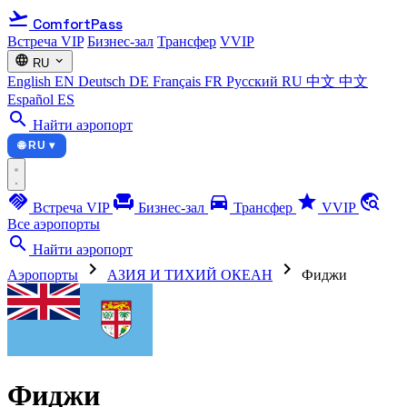
flight_takeoff
ComfortPass
Встреча VIP
Бизнес-зал
Трансфер
VVIP
language
expand_more
RU
English
EN
Deutsch
DE
Français
FR
Русский
RU
中文
中文
Español
ES
search
Найти аэропорт
🌐 RU ▾
handshake
chair
directions_car
star
travel_explore
Встреча VIP
Бизнес-зал
Трансфер
VVIP
Все аэропорты
search
Найти аэропорт
chevron_right
chevron_right
Аэропорты
АЗИЯ И ТИХИЙ ОКЕАН
Фиджи
Фиджи