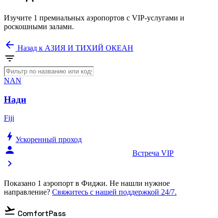
Изучите 1 премиальных аэропортов с VIP-услугами и
роскошными залами.
arrow_back
Назад к АЗИЯ И ТИХИЙ ОКЕАН
filter_list
NAN
Нади
Fiji
bolt
Ускоренный проход
person_celebrate
Встреча VIP
chevron_right
Показано 1 аэропорт в Фиджи. Не нашли нужное
направление?
Свяжитесь с нашей поддержкой 24/7.
flight_takeoff
ComfortPass