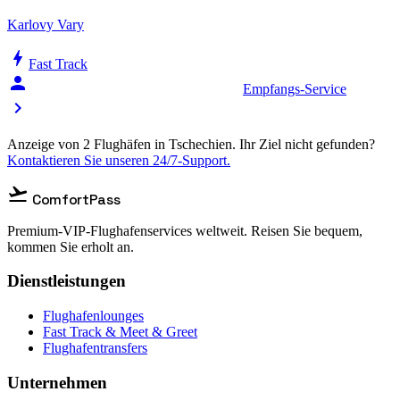
Karlovy Vary
bolt
Fast Track
person_celebrate
Empfangs-Service
chevron_right
Anzeige von 2 Flughäfen in Tschechien. Ihr Ziel nicht gefunden?
Kontaktieren Sie unseren 24/7-Support.
flight_takeoff
ComfortPass
Premium-VIP-Flughafenservices weltweit. Reisen Sie bequem,
kommen Sie erholt an.
Dienstleistungen
Flughafenlounges
Fast Track & Meet & Greet
Flughafentransfers
Unternehmen