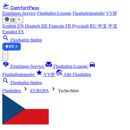
flight_takeoff
ComfortPass
Empfangs-Service
Flughafen-Lounge
Flughafentransfer
VVIP
language
expand_more
DE
English
EN
Deutsch
DE
Français
FR
Русский
RU
中文
中文
Español
ES
search
Flughafen finden
🌐 DE ▾
handshake
chair
directions_car
Empfangs-Service
Flughafen-Lounge
star
travel_explore
Flughafentransfer
VVIP
Alle Flughäfen
search
Flughafen finden
chevron_right
chevron_right
Flughäfen
EUROPA
Tschechien