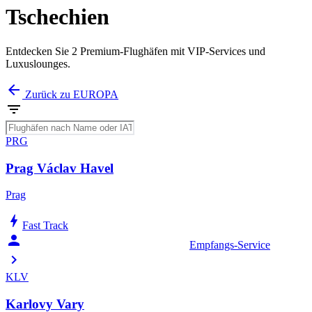
Tschechien
Entdecken Sie 2 Premium-Flughäfen mit VIP-Services und
Luxuslounges.
arrow_back
Zurück zu EUROPA
filter_list
PRG
Prag Václav Havel
Prag
bolt
Fast Track
person_celebrate
Empfangs-Service
chevron_right
KLV
Karlovy Vary