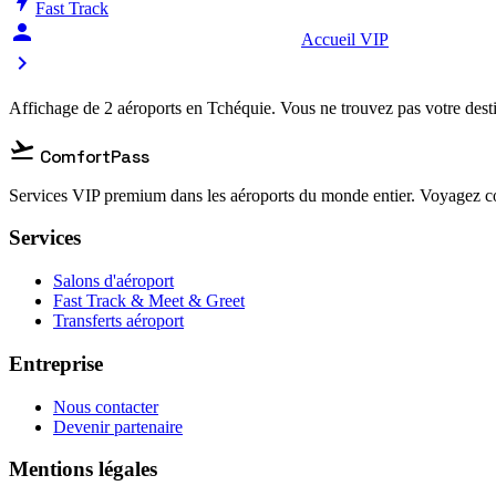
bolt
Fast Track
person_celebrate
Accueil VIP
chevron_right
Affichage de 2 aéroports en Tchéquie. Vous ne trouvez pas votre dest
flight_takeoff
ComfortPass
Services VIP premium dans les aéroports du monde entier. Voyagez co
Services
Salons d'aéroport
Fast Track & Meet & Greet
Transferts aéroport
Entreprise
Nous contacter
Devenir partenaire
Mentions légales