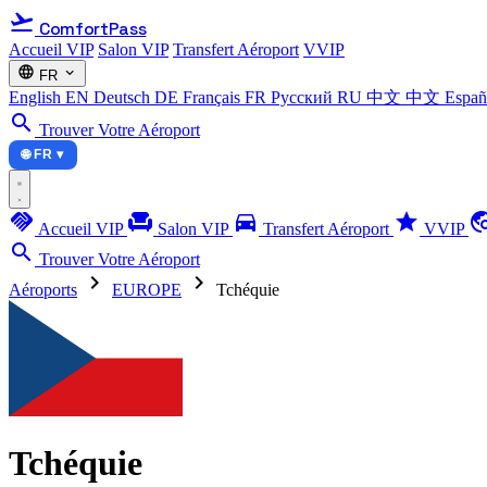
flight_takeoff
ComfortPass
Accueil VIP
Salon VIP
Transfert Aéroport
VVIP
language
expand_more
FR
English
EN
Deutsch
DE
Français
FR
Русский
RU
中文
中文
Espa
search
Trouver Votre Aéroport
🌐 FR ▾
handshake
chair
directions_car
star
travel_ex
Accueil VIP
Salon VIP
Transfert Aéroport
VVIP
search
Trouver Votre Aéroport
chevron_right
chevron_right
Aéroports
EUROPE
Tchéquie
Tchéquie