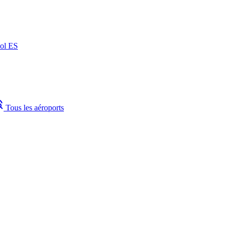
ñol
ES
plore
Tous les aéroports