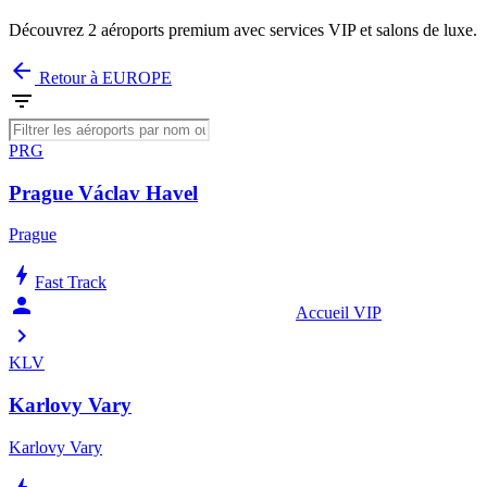
Découvrez 2 aéroports premium avec services VIP et salons de luxe.
arrow_back
Retour à EUROPE
filter_list
PRG
Prague Václav Havel
Prague
bolt
Fast Track
person_celebrate
Accueil VIP
chevron_right
KLV
Karlovy Vary
Karlovy Vary