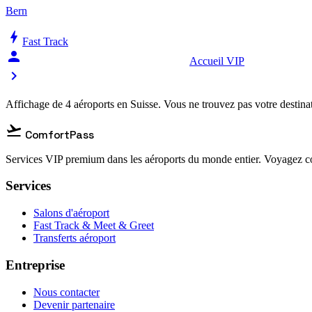
Bern
bolt
Fast Track
person_celebrate
Accueil VIP
chevron_right
Affichage de 4 aéroports en Suisse. Vous ne trouvez pas votre destina
flight_takeoff
ComfortPass
Services VIP premium dans les aéroports du monde entier. Voyagez co
Services
Salons d'aéroport
Fast Track & Meet & Greet
Transferts aéroport
Entreprise
Nous contacter
Devenir partenaire