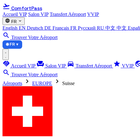
flight_takeoff
ComfortPass
Accueil VIP
Salon VIP
Transfert Aéroport
VVIP
language
expand_more
FR
English
EN
Deutsch
DE
Français
FR
Русский
RU
中文
中文
Espa
search
Trouver Votre Aéroport
🌐 FR ▾
handshake
chair
directions_car
star
travel_ex
Accueil VIP
Salon VIP
Transfert Aéroport
VVIP
search
Trouver Votre Aéroport
chevron_right
chevron_right
Aéroports
EUROPE
Suisse