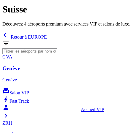
Suisse
Découvrez 4 aéroports premium avec services VIP et salons de luxe.
arrow_back
Retour à EUROPE
filter_list
GVA
Genève
Genève
chair
Salon VIP
bolt
Fast Track
person_celebrate
Accueil VIP
chevron_right
ZRH