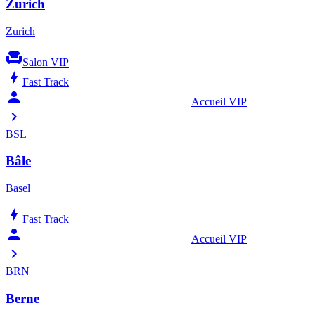
Zurich
Zurich
chair
Salon VIP
bolt
Fast Track
person_celebrate
Accueil VIP
chevron_right
BSL
Bâle
Basel
bolt
Fast Track
person_celebrate
Accueil VIP
chevron_right
BRN
Berne