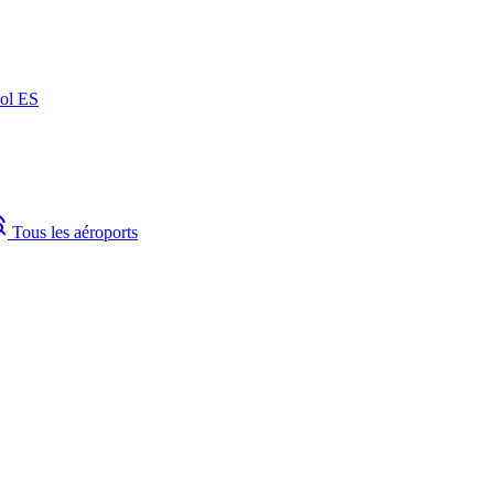
ñol
ES
plore
Tous les aéroports