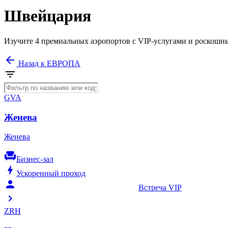
Швейцария
Изучите 4 премиальных аэропортов с VIP-услугами и роскошн
arrow_back
Назад к ЕВРОПА
filter_list
GVA
Женева
Женева
chair
Бизнес-зал
bolt
Ускоренный проход
person_celebrate
Встреча VIP
chevron_right
ZRH