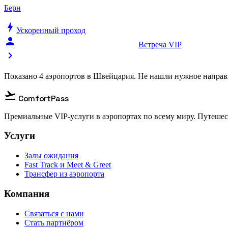
Берн
bolt
Ускоренный проход
person_celebrate
Встреча VIP
chevron_right
Показано 4 аэропортов в Швейцария. Не нашли нужное напра
flight_takeoff
ComfortPass
Премиальные VIP-услуги в аэропортах по всему миру. Путешес
Услуги
Залы ожидания
Fast Track и Meet & Greet
Трансфер из аэропорта
Компания
Связаться с нами
Стать партнёром