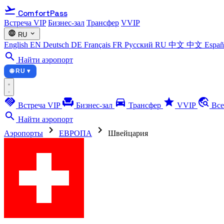
flight_takeoff
ComfortPass
Встреча VIP
Бизнес-зал
Трансфер
VVIP
language
expand_more
RU
English
EN
Deutsch
DE
Français
FR
Русский
RU
中文
中文
Espa
search
Найти аэропорт
🌐 RU ▾
handshake
chair
directions_car
star
travel_explore
Встреча VIP
Бизнес-зал
Трансфер
VVIP
Все
search
Найти аэропорт
chevron_right
chevron_right
Аэропорты
ЕВРОПА
Швейцария