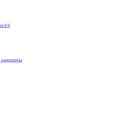
ñol
ES
 аэропорты