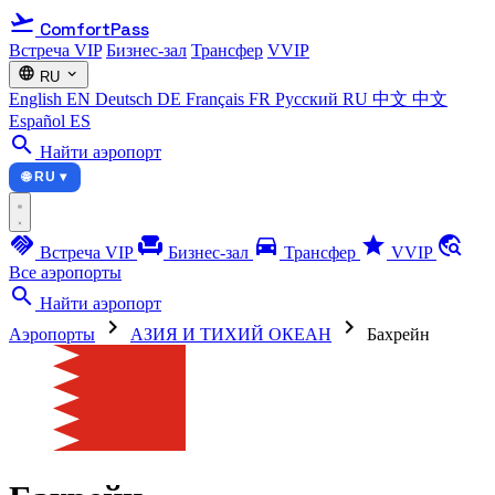
flight_takeoff
ComfortPass
Встреча VIP
Бизнес-зал
Трансфер
VVIP
language
expand_more
RU
English
EN
Deutsch
DE
Français
FR
Русский
RU
中文
中文
Español
ES
search
Найти аэропорт
🌐 RU ▾
handshake
chair
directions_car
star
travel_explore
Встреча VIP
Бизнес-зал
Трансфер
VVIP
Все аэропорты
search
Найти аэропорт
chevron_right
chevron_right
Аэропорты
АЗИЯ И ТИХИЙ ОКЕАН
Бахрейн