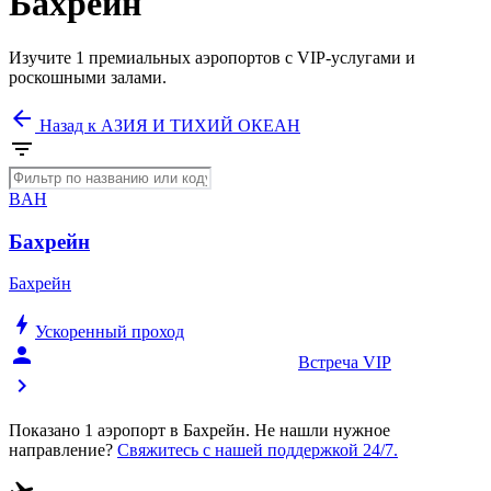
Бахрейн
Изучите 1 премиальных аэропортов с VIP-услугами и
роскошными залами.
arrow_back
Назад к АЗИЯ И ТИХИЙ ОКЕАН
filter_list
BAH
Бахрейн
Бахрейн
bolt
Ускоренный проход
person_celebrate
Встреча VIP
chevron_right
Показано 1 аэропорт в Бахрейн. Не нашли нужное
направление?
Свяжитесь с нашей поддержкой 24/7.