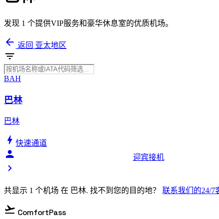
发现 1 个提供VIP服务和豪华休息室的优质机场。
arrow_back
返回 亚太地区
filter_list
BAH
巴林
巴林
bolt
快速通道
person_celebrate
迎宾接机
chevron_right
共显示 1 个机场 在 巴林. 找不到您的目的地？
联系我们的24/
flight_takeoff
ComfortPass