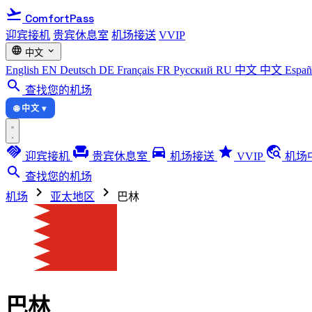
flight_takeoff
ComfortPass
迎宾接机
贵宾休息室
机场接送
VVIP
language
expand_more
中文
English
EN
Deutsch
DE
Français
FR
Русский
RU
中文
中文
Espa
search
查找您的机场
🌐 中文 ▾
handshake
chair
directions_car
star
travel_explore
迎宾接机
贵宾休息室
机场接送
VVIP
机场
search
查找您的机场
chevron_right
chevron_right
机场
亚太地区
巴林
巴林