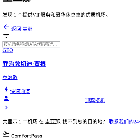
发现 1 个提供VIP服务和豪华休息室的优质机场。
arrow_back
返回 美洲
filter_list
GEO
乔治敦切迪·贾根
乔治敦
bolt
快速通道
person_celebrate
迎宾接机
chevron_right
共显示 1 个机场 在 圭亚那. 找不到您的目的地？
联系我们的24
flight_takeoff
ComfortPass