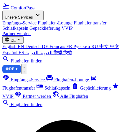
flight_takeoff
ComfortPass
expand_more
Unsere Services
Empfangs-Service
Flughafen-Lounge
Flughafentransfer
Schlafkapseln
Gepäcklieferung
VVIP
Partner werden
language
expand_more
DE
English
EN
Deutsch
DE
Français
FR
Русский
RU
中文
中文
Español
ES
العربية
العربية
हिन्दी
हिन्दी
search
Flughafen finden
🌐 DE ▾
handshake
chair
directions_car
Empfangs-Service
Flughafen-Lounge
airline_seat_individual_suite
luggage
star
Flughafentransfer
Schlafkapseln
Gepäcklieferung
handshake
travel_explore
VVIP
Partner werden
Alle Flughäfen
search
Flughafen finden