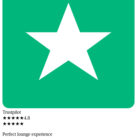
Trustpilot
★
★
★
★
★
4.8
★
★
★
★
★
Perfect lounge experience