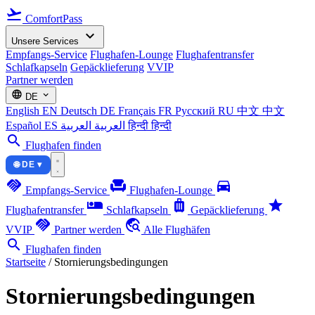
flight_takeoff
ComfortPass
expand_more
Unsere Services
Empfangs-Service
Flughafen-Lounge
Flughafentransfer
Schlafkapseln
Gepäcklieferung
VVIP
Partner werden
language
expand_more
DE
English
EN
Deutsch
DE
Français
FR
Русский
RU
中文
中文
Español
ES
العربية
العربية
हिन्दी
हिन्दी
search
Flughafen finden
🌐 DE ▾
handshake
chair
directions_car
Empfangs-Service
Flughafen-Lounge
airline_seat_individual_suite
luggage
star
Flughafentransfer
Schlafkapseln
Gepäcklieferung
handshake
travel_explore
VVIP
Partner werden
Alle Flughäfen
search
Flughafen finden
Startseite
/
Stornierungsbedingungen
Stornierungsbedingungen