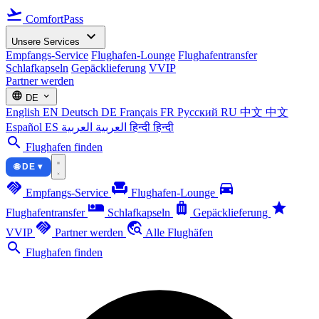
flight_takeoff
ComfortPass
expand_more
Unsere Services
Empfangs-Service
Flughafen-Lounge
Flughafentransfer
Schlafkapseln
Gepäcklieferung
VVIP
Partner werden
language
expand_more
DE
English
EN
Deutsch
DE
Français
FR
Русский
RU
中文
中文
Español
ES
العربية
العربية
हिन्दी
हिन्दी
search
Flughafen finden
🌐 DE ▾
handshake
chair
directions_car
Empfangs-Service
Flughafen-Lounge
airline_seat_individual_suite
luggage
star
Flughafentransfer
Schlafkapseln
Gepäcklieferung
handshake
travel_explore
VVIP
Partner werden
Alle Flughäfen
search
Flughafen finden