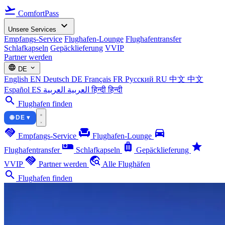
flight_takeoff
ComfortPass
expand_more
Unsere Services
Empfangs-Service
Flughafen-Lounge
Flughafentransfer
Schlafkapseln
Gepäcklieferung
VVIP
Partner werden
language
expand_more
DE
English
EN
Deutsch
DE
Français
FR
Русский
RU
中文
中文
Español
ES
العربية
العربية
हिन्दी
हिन्दी
search
Flughafen finden
🌐 DE ▾
handshake
chair
directions_car
Empfangs-Service
Flughafen-Lounge
airline_seat_individual_suite
luggage
star
Flughafentransfer
Schlafkapseln
Gepäcklieferung
handshake
travel_explore
VVIP
Partner werden
Alle Flughäfen
search
Flughafen finden