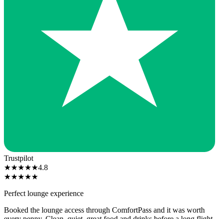
Trustpilot
★
★
★
★
★
4.8
★
★
★
★
★
Perfect lounge experience
Booked the lounge access through ComfortPass and it was worth
every penny. Clean, quiet, great food and drinks before a long flight.