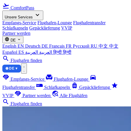
flight_takeoff
ComfortPass
expand_more
Unsere Services
Empfangs-Service
Flughafen-Lounge
Flughafentransfer
Schlafkapseln
Gepäcklieferung
VVIP
Partner werden
language
expand_more
DE
English
EN
Deutsch
DE
Français
FR
Русский
RU
中文
中文
Español
ES
العربية
العربية
हिन्दी
हिन्दी
search
Flughafen finden
🌐 DE ▾
handshake
chair
directions_car
Empfangs-Service
Flughafen-Lounge
airline_seat_individual_suite
luggage
star
Flughafentransfer
Schlafkapseln
Gepäcklieferung
handshake
travel_explore
VVIP
Partner werden
Alle Flughäfen
search
Flughafen finden