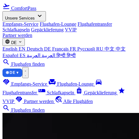
flight_takeoff
ComfortPass
expand_more
Unsere Services
Empfangs-Service
Flughafen-Lounge
Flughafentransfer
Schlafkapseln
Gepäcklieferung
VVIP
Partner werden
language
expand_more
DE
English
EN
Deutsch
DE
Français
FR
Русский
RU
中文
中文
Español
ES
العربية
العربية
हिन्दी
हिन्दी
search
Flughafen finden
🌐 DE ▾
handshake
chair
directions_car
Empfangs-Service
Flughafen-Lounge
airline_seat_individual_suite
luggage
star
Flughafentransfer
Schlafkapseln
Gepäcklieferung
handshake
travel_explore
VVIP
Partner werden
Alle Flughäfen
search
Flughafen finden