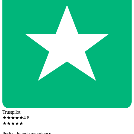
Trustpilot
★
★
★
★
★
4.8
★
★
★
★
★
Perfect lounge experience