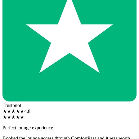
Trustpilot
★
★
★
★
★
4.8
★
★
★
★
★
Perfect lounge experience
Booked the lounge access through ComfortPass and it was worth