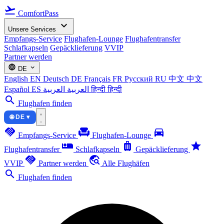
flight_takeoff
ComfortPass
expand_more
Unsere Services
Empfangs-Service
Flughafen-Lounge
Flughafentransfer
Schlafkapseln
Gepäcklieferung
VVIP
Partner werden
language
expand_more
DE
English
EN
Deutsch
DE
Français
FR
Русский
RU
中文
中文
Español
ES
العربية
العربية
हिन्दी
हिन्दी
search
Flughafen finden
🌐 DE ▾
handshake
chair
directions_car
Empfangs-Service
Flughafen-Lounge
airline_seat_individual_suite
luggage
star
Flughafentransfer
Schlafkapseln
Gepäcklieferung
handshake
travel_explore
VVIP
Partner werden
Alle Flughäfen
search
Flughafen finden