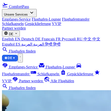
flight_takeoff
ComfortPass
expand_more
Unsere Services
Empfangs-Service
Flughafen-Lounge
Flughafentransfer
Schlafkapseln
Gepäcklieferung
VVIP
Partner werden
language
expand_more
DE
English
EN
Deutsch
DE
Français
FR
Русский
RU
中文
中文
Español
ES
العربية
العربية
हिन्दी
हिन्दी
search
Flughafen finden
🌐 DE ▾
handshake
chair
directions_car
Empfangs-Service
Flughafen-Lounge
airline_seat_individual_suite
luggage
star
Flughafentransfer
Schlafkapseln
Gepäcklieferung
handshake
travel_explore
VVIP
Partner werden
Alle Flughäfen
search
Flughafen finden