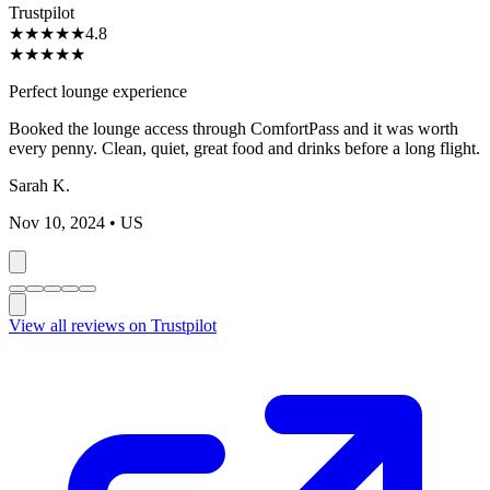
Trustpilot
★
★
★
★
★
4.8
★
★
★
★
★
Perfect lounge experience
Booked the lounge access through ComfortPass and it was worth
every penny. Clean, quiet, great food and drinks before a long flight.
Sarah K.
Nov 10, 2024
• US
View all reviews on Trustpilot