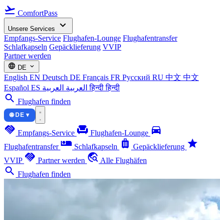
flight_takeoff
ComfortPass
expand_more
Unsere Services
Empfangs-Service
Flughafen-Lounge
Flughafentransfer
Schlafkapseln
Gepäcklieferung
VVIP
Partner werden
language
expand_more
DE
English
EN
Deutsch
DE
Français
FR
Русский
RU
中文
中文
Español
ES
العربية
العربية
हिन्दी
हिन्दी
search
Flughafen finden
🌐 DE ▾
handshake
chair
directions_car
Empfangs-Service
Flughafen-Lounge
airline_seat_individual_suite
luggage
star
Flughafentransfer
Schlafkapseln
Gepäcklieferung
handshake
travel_explore
VVIP
Partner werden
Alle Flughäfen
search
Flughafen finden