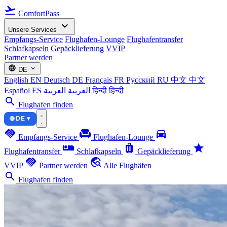
flight_takeoff
ComfortPass
expand_more
Unsere Services
Empfangs-Service
Flughafen-Lounge
Flughafentransfer
Schlafkapseln
Gepäcklieferung
VVIP
Partner werden
language
expand_more
DE
English
EN
Deutsch
DE
Français
FR
Русский
RU
中文
中文
Español
ES
العربية
العربية
हिन्दी
हिन्दी
search
Flughafen finden
🌐 DE ▾
handshake
chair
directions_car
Empfangs-Service
Flughafen-Lounge
airline_seat_individual_suite
luggage
star
Flughafentransfer
Schlafkapseln
Gepäcklieferung
handshake
travel_explore
VVIP
Partner werden
Alle Flughäfen
search
Flughafen finden