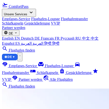
flight_takeoff
ComfortPass
expand_more
Unsere Services
Empfangs-Service
Flughafen-Lounge
Flughafentransfer
Schlafkapseln
Gepäcklieferung
VVIP
Partner werden
language
expand_more
DE
English
EN
Deutsch
DE
Français
FR
Русский
RU
中文
中文
Español
ES
العربية
العربية
हिन्दी
हिन्दी
search
Flughafen finden
🌐 DE ▾
handshake
chair
directions_car
Empfangs-Service
Flughafen-Lounge
airline_seat_individual_suite
luggage
star
Flughafentransfer
Schlafkapseln
Gepäcklieferung
handshake
travel_explore
VVIP
Partner werden
Alle Flughäfen
search
Flughafen finden