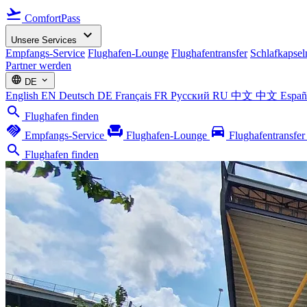
flight_takeoff
ComfortPass
expand_more
Unsere Services
Empfangs-Service
Flughafen-Lounge
Flughafentransfer
Schlafkapsel
Partner werden
language
expand_more
DE
English
EN
Deutsch
DE
Français
FR
Русский
RU
中文
中文
Espa
search
Flughafen finden
handshake
chair
directions_car
Empfangs-Service
Flughafen-Lounge
Flughafentransfe
search
Flughafen finden