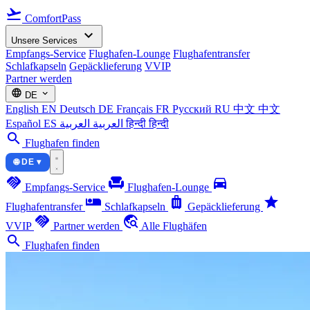
flight_takeoff
ComfortPass
expand_more
Unsere Services
Empfangs-Service
Flughafen-Lounge
Flughafentransfer
Schlafkapseln
Gepäcklieferung
VVIP
Partner werden
language
expand_more
DE
English
EN
Deutsch
DE
Français
FR
Русский
RU
中文
中文
Español
ES
العربية
العربية
हिन्दी
हिन्दी
search
Flughafen finden
🌐 DE ▾
handshake
chair
directions_car
Empfangs-Service
Flughafen-Lounge
airline_seat_individual_suite
luggage
star
Flughafentransfer
Schlafkapseln
Gepäcklieferung
handshake
travel_explore
VVIP
Partner werden
Alle Flughäfen
search
Flughafen finden