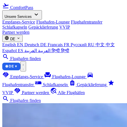
flight_takeoff
ComfortPass
expand_more
Unsere Services
Empfangs-Service
Flughafen-Lounge
Flughafentransfer
Schlafkapseln
Gepäcklieferung
VVIP
Partner werden
language
expand_more
DE
English
EN
Deutsch
DE
Français
FR
Русский
RU
中文
中文
Español
ES
العربية
العربية
हिन्दी
हिन्दी
search
Flughafen finden
🌐 DE ▾
handshake
chair
directions_car
Empfangs-Service
Flughafen-Lounge
airline_seat_individual_suite
luggage
star
Flughafentransfer
Schlafkapseln
Gepäcklieferung
handshake
travel_explore
VVIP
Partner werden
Alle Flughäfen
search
Flughafen finden