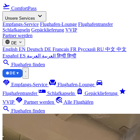
flight_takeoff
ComfortPass
expand_more
Unsere Services
Empfangs-Service
Flughafen-Lounge
Flughafentransfer
Schlafkapseln
Gepäcklieferung
VVIP
Partner werden
language
expand_more
DE
English
EN
Deutsch
DE
Français
FR
Русский
RU
中文
中文
Español
ES
العربية
العربية
हिन्दी
हिन्दी
search
Flughafen finden
🌐 DE ▾
handshake
chair
directions_car
Empfangs-Service
Flughafen-Lounge
airline_seat_individual_suite
luggage
star
Flughafentransfer
Schlafkapseln
Gepäcklieferung
handshake
travel_explore
VVIP
Partner werden
Alle Flughäfen
search
Flughafen finden