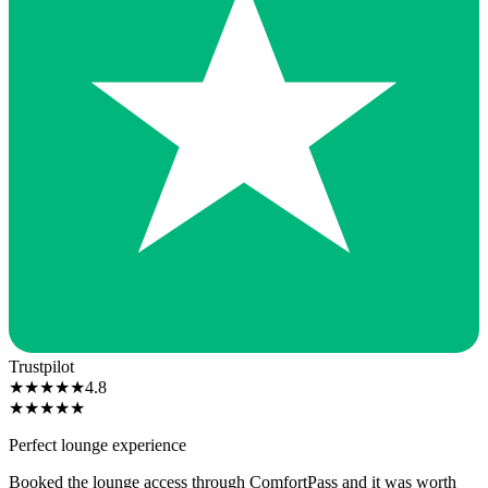
Trustpilot
★
★
★
★
★
4.8
★
★
★
★
★
Perfect lounge experience
Booked the lounge access through ComfortPass and it was worth