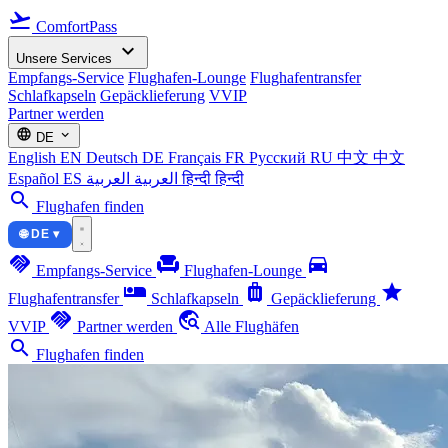
flight_takeoff
ComfortPass
expand_more
Unsere Services
Empfangs-Service
Flughafen-Lounge
Flughafentransfer
Schlafkapseln
Gepäcklieferung
VVIP
Partner werden
language
expand_more
DE
English
EN
Deutsch
DE
Français
FR
Русский
RU
中文
中文
Español
ES
العربية
العربية
हिन्दी
हिन्दी
search
Flughafen finden
🌐 DE ▾
handshake
chair
directions_car
Empfangs-Service
Flughafen-Lounge
airline_seat_individual_suite
luggage
star
Flughafentransfer
Schlafkapseln
Gepäcklieferung
handshake
travel_explore
VVIP
Partner werden
Alle Flughäfen
search
Flughafen finden