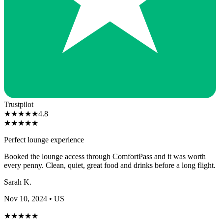
Trustpilot
★
★
★
★
★
4.8
★
★
★
★
★
Perfect lounge experience
Booked the lounge access through ComfortPass and it was worth
every penny. Clean, quiet, great food and drinks before a long flight.
Sarah K.
Nov 10, 2024
• US
★
★
★
★
★