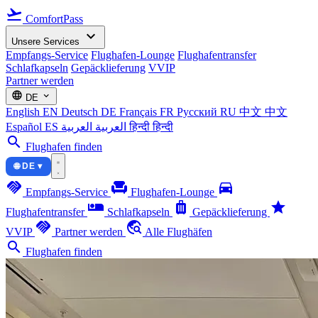
flight_takeoff
ComfortPass
expand_more
Unsere Services
Empfangs-Service
Flughafen-Lounge
Flughafentransfer
Schlafkapseln
Gepäcklieferung
VVIP
Partner werden
language
expand_more
DE
English
EN
Deutsch
DE
Français
FR
Русский
RU
中文
中文
Español
ES
العربية
العربية
हिन्दी
हिन्दी
search
Flughafen finden
🌐 DE ▾
handshake
chair
directions_car
Empfangs-Service
Flughafen-Lounge
airline_seat_individual_suite
luggage
star
Flughafentransfer
Schlafkapseln
Gepäcklieferung
handshake
travel_explore
VVIP
Partner werden
Alle Flughäfen
search
Flughafen finden