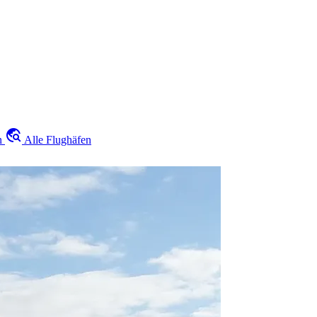
travel_explore
n
Alle Flughäfen