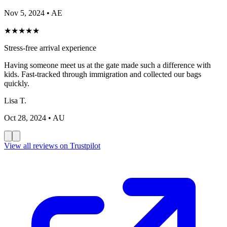
Nov 5, 2024
• AE
★
★
★
★
★
Stress-free arrival experience
Having someone meet us at the gate made such a difference with
kids. Fast-tracked through immigration and collected our bags
quickly.
Lisa T.
Oct 28, 2024
• AU
View all reviews on Trustpilot