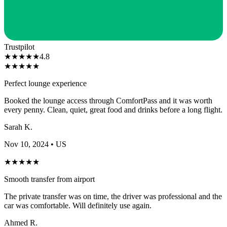
Trustpilot
★
★
★
★
★
4.8
★
★
★
★
★
Perfect lounge experience
Booked the lounge access through ComfortPass and it was worth
every penny. Clean, quiet, great food and drinks before a long flight.
Sarah K.
Nov 10, 2024
• US
★
★
★
★
★
Smooth transfer from airport
The private transfer was on time, the driver was professional and the
car was comfortable. Will definitely use again.
Ahmed R.