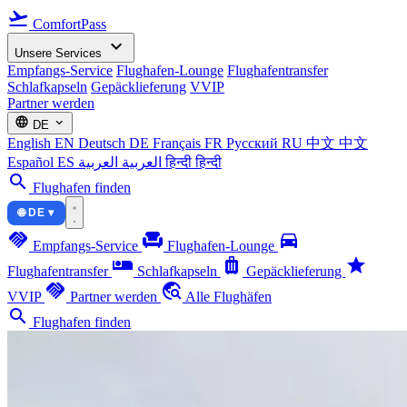
flight_takeoff
ComfortPass
expand_more
Unsere Services
Empfangs-Service
Flughafen-Lounge
Flughafentransfer
Schlafkapseln
Gepäcklieferung
VVIP
Partner werden
language
expand_more
DE
English
EN
Deutsch
DE
Français
FR
Русский
RU
中文
中文
Español
ES
العربية
العربية
हिन्दी
हिन्दी
search
Flughafen finden
🌐 DE ▾
handshake
chair
directions_car
Empfangs-Service
Flughafen-Lounge
airline_seat_individual_suite
luggage
star
Flughafentransfer
Schlafkapseln
Gepäcklieferung
handshake
travel_explore
VVIP
Partner werden
Alle Flughäfen
search
Flughafen finden