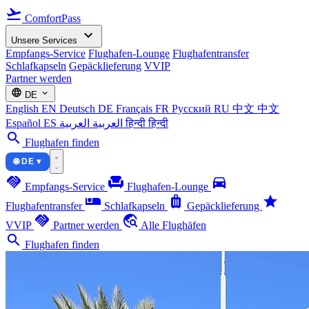
flight_takeoff
ComfortPass
expand_more
Unsere Services
Empfangs-Service
Flughafen-Lounge
Flughafentransfer
Schlafkapseln
Gepäcklieferung
VVIP
Partner werden
language
expand_more
DE
English
EN
Deutsch
DE
Français
FR
Русский
RU
中文
中文
Español
ES
العربية
العربية
हिन्दी
हिन्दी
search
Flughafen finden
🌐 DE ▾
handshake
chair
directions_car
Empfangs-Service
Flughafen-Lounge
airline_seat_individual_suite
luggage
star
Flughafentransfer
Schlafkapseln
Gepäcklieferung
handshake
travel_explore
VVIP
Partner werden
Alle Flughäfen
search
Flughafen finden