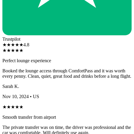
Trustpilot
★
★
★
★
★
4.8
★
★
★
★
★
Perfect lounge experience
Booked the lounge access through ComfortPass and it was worth
every penny. Clean, quiet, great food and drinks before a long flight.
Sarah K.
Nov 10, 2024
• US
★
★
★
★
★
Smooth transfer from airport
The private transfer was on time, the driver was professional and the
car was comfortable. Will definitely use again.