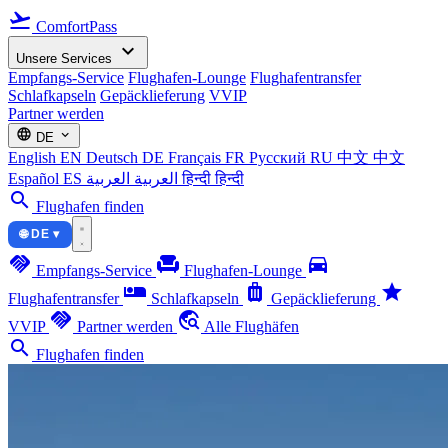
flight_takeoff
ComfortPass
expand_more
Unsere Services
Empfangs-Service
Flughafen-Lounge
Flughafentransfer
Schlafkapseln
Gepäcklieferung
VVIP
Partner werden
language
expand_more
DE
English
EN
Deutsch
DE
Français
FR
Русский
RU
中文
中文
Español
ES
العربية
العربية
हिन्दी
हिन्दी
search
Flughafen finden
🌐 DE ▾
handshake
chair
directions_car
Empfangs-Service
Flughafen-Lounge
airline_seat_individual_suite
luggage
star
Flughafentransfer
Schlafkapseln
Gepäcklieferung
handshake
travel_explore
VVIP
Partner werden
Alle Flughäfen
search
Flughafen finden