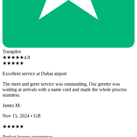
Trustpilot
★
★
★
★
★
4.8
★
★
★
★
★
Excellent service at Dubai airport
The meet and greet service was outstanding. Our greeter was
waiting at arrivals with a name card and made the whole process
seamless.
James M.
Nov 15, 2024
• GB
★
★
★
★
★
Perfect lounge experience