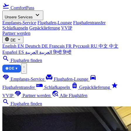
flight_takeoff
ComfortPass
expand_more
Unsere Services
Empfangs-Service
Flughafen-Lounge
Flughafentransfer
Schlafkapseln
Gepäcklieferung
VVIP
Partner werden
language
expand_more
DE
English
EN
Deutsch
DE
Français
FR
Русский
RU
中文
中文
Español
ES
العربية
العربية
हिन्दी
हिन्दी
search
Flughafen finden
🌐 DE ▾
handshake
chair
directions_car
Empfangs-Service
Flughafen-Lounge
airline_seat_individual_suite
luggage
star
Flughafentransfer
Schlafkapseln
Gepäcklieferung
handshake
travel_explore
VVIP
Partner werden
Alle Flughäfen
search
Flughafen finden