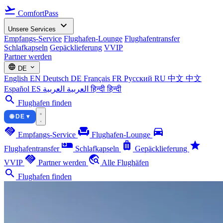
flight_takeoff
ComfortPass
expand_more
Unsere Services
Empfangs-Service
Flughafen-Lounge
Flughafentransfer
Schlafkapseln
Gepäcklieferung
VVIP
Partner werden
language
expand_more
DE
English
EN
Deutsch
DE
Français
FR
Русский
RU
中文
中文
Español
ES
العربية
العربية
हिन्दी
हिन्दी
search
Flughafen finden
🌐 DE ▾
handshake
chair
directions_car
Empfangs-Service
Flughafen-Lounge
airline_seat_individual_suite
luggage
star
Flughafentransfer
Schlafkapseln
Gepäcklieferung
handshake
travel_explore
VVIP
Partner werden
Alle Flughäfen
search
Flughafen finden