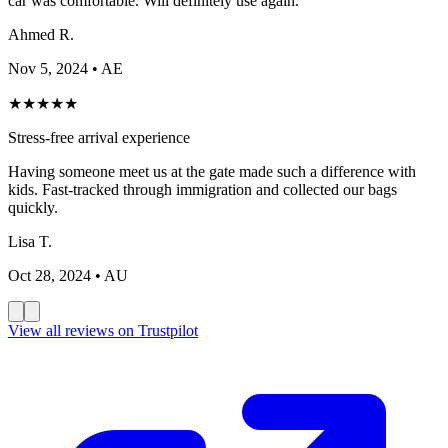
car was comfortable. Will definitely use again.
Ahmed R.
Nov 5, 2024
• AE
★
★
★
★
★
Stress-free arrival experience
Having someone meet us at the gate made such a difference with
kids. Fast-tracked through immigration and collected our bags
quickly.
Lisa T.
Oct 28, 2024
• AU
View all reviews on Trustpilot