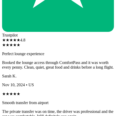
Trustpilot
★
★
★
★
★
4.8
★
★
★
★
★
Perfect lounge experience
Booked the lounge access through ComfortPass and it was worth
every penny. Clean, quiet, great food and drinks before a long flight.
Sarah K.
Nov 10, 2024
• US
★
★
★
★
★
Smooth transfer from airport
The private transfer was on time, the driver was professional and the