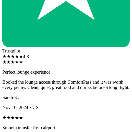
Trustpilot
★
★
★
★
★
4.8
★
★
★
★
★
Perfect lounge experience
Booked the lounge access through ComfortPass and it was worth
every penny. Clean, quiet, great food and drinks before a long flight.
Sarah K.
Nov 10, 2024
• US
★
★
★
★
★
Smooth transfer from airport