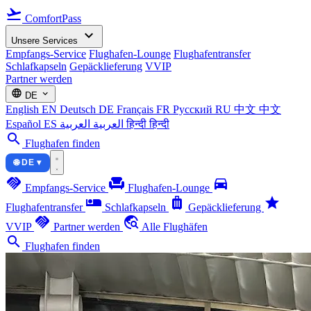
flight_takeoff
ComfortPass
expand_more
Unsere Services
Empfangs-Service
Flughafen-Lounge
Flughafentransfer
Schlafkapseln
Gepäcklieferung
VVIP
Partner werden
language
expand_more
DE
English
EN
Deutsch
DE
Français
FR
Русский
RU
中文
中文
Español
ES
العربية
العربية
हिन्दी
हिन्दी
search
Flughafen finden
🌐 DE ▾
handshake
chair
directions_car
Empfangs-Service
Flughafen-Lounge
airline_seat_individual_suite
luggage
star
Flughafentransfer
Schlafkapseln
Gepäcklieferung
handshake
travel_explore
VVIP
Partner werden
Alle Flughäfen
search
Flughafen finden