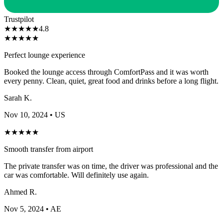
Trustpilot
★
★
★
★
★
4.8
★
★
★
★
★
Perfect lounge experience
Booked the lounge access through ComfortPass and it was worth
every penny. Clean, quiet, great food and drinks before a long flight.
Sarah K.
Nov 10, 2024
• US
★
★
★
★
★
Smooth transfer from airport
The private transfer was on time, the driver was professional and the
car was comfortable. Will definitely use again.
Ahmed R.
Nov 5, 2024
• AE