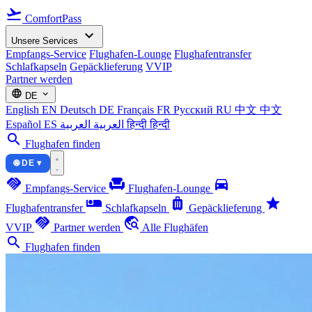
flight_takeoff
ComfortPass
expand_more
Unsere Services
Empfangs-Service
Flughafen-Lounge
Flughafentransfer
Schlafkapseln
Gepäcklieferung
VVIP
Partner werden
language
expand_more
DE
English
EN
Deutsch
DE
Français
FR
Русский
RU
中文
中文
Español
ES
العربية
العربية
हिन्दी
हिन्दी
search
Flughafen finden
🌐 DE ▾
handshake
chair
directions_car
Empfangs-Service
Flughafen-Lounge
airline_seat_individual_suite
luggage
star
Flughafentransfer
Schlafkapseln
Gepäcklieferung
handshake
travel_explore
VVIP
Partner werden
Alle Flughäfen
search
Flughafen finden