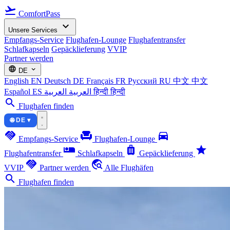
flight_takeoff
ComfortPass
expand_more
Unsere Services
Empfangs-Service
Flughafen-Lounge
Flughafentransfer
Schlafkapseln
Gepäcklieferung
VVIP
Partner werden
language
expand_more
DE
English
EN
Deutsch
DE
Français
FR
Русский
RU
中文
中文
Español
ES
العربية
العربية
हिन्दी
हिन्दी
search
Flughafen finden
🌐 DE ▾
handshake
chair
directions_car
Empfangs-Service
Flughafen-Lounge
airline_seat_individual_suite
luggage
star
Flughafentransfer
Schlafkapseln
Gepäcklieferung
handshake
travel_explore
VVIP
Partner werden
Alle Flughäfen
search
Flughafen finden