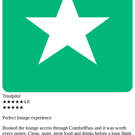
Trustpilot
★
★
★
★
★
4.8
★
★
★
★
★
Perfect lounge experience
Booked the lounge access through ComfortPass and it was worth
every penny. Clean, quiet, great food and drinks before a long flight.