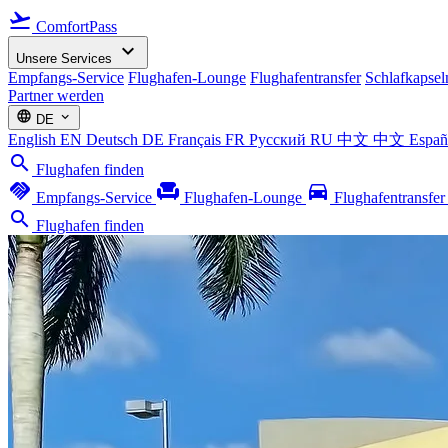
flight_takeoff
ComfortPass
expand_more
Unsere Services
Empfangs-Service
Flughafen-Lounge
Flughafentransfer
Schlafkapsel
Partner werden
language
expand_more
DE
English
EN
Deutsch
DE
Français
FR
Русский
RU
中文
中文
Espa
search
Flughafen finden
handshake
chair
directions_car
Empfangs-Service
Flughafen-Lounge
Flughafentransfe
search
Flughafen finden