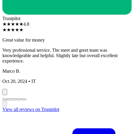
Trustpilot
★
★
★
★
★
4.8
★
★
★
★
★
Excellent service at Dubai airport
The meet and greet service was outstanding. Our greeter was
waiting at arrivals with a name card and made the whole process
seamless.
James M.
Nov 15, 2024
• GB
View all reviews on Trustpilot