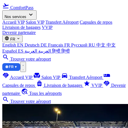
flight_takeoff
ComfortPass
expand_more
Nos services
Accueil VIP
Salon VIP
Transfert Aéroport
Capsules de repos
Livraison de bagages
VVIP
Devenir partenaire
language
expand_more
FR
English
EN
Deutsch
DE
Français
FR
Русский
RU
中文
中文
Español
ES
العربية
العربية
हिन्दी
हिन्दी
search
Trouver votre aéroport
🌐 FR ▾
handshake
chair
directions_car
airline_seat_individual_suite
Accueil VIP
Salon VIP
Transfert Aéroport
luggage
star
handshake
Capsules de repos
Livraison de bagages
VVIP
Devenir
travel_explore
partenaire
Tous les aéroports
search
Trouver votre aéroport