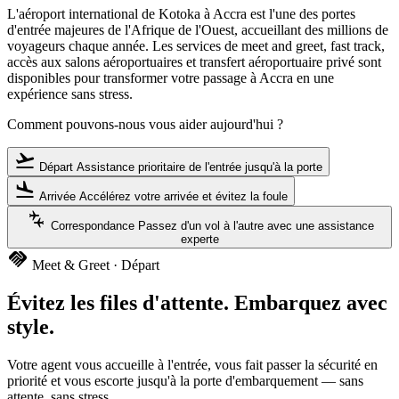
L'aéroport international de Kotoka à Accra est l'une des portes
d'entrée majeures de l'Afrique de l'Ouest, accueillant des millions de
voyageurs chaque année. Les services de meet and greet, fast track,
accès aux salons aéroportuaires et transfert aéroportuaire privé sont
disponibles pour transformer votre passage à Accra en une
expérience sans stress.
Comment pouvons-nous vous aider aujourd'hui ?
flight_takeoff
Départ
Assistance prioritaire de l'entrée jusqu'à la porte
flight_land
Arrivée
Accélérez votre arrivée et évitez la foule
connecting_airports
Correspondance
Passez d'un vol à l'autre avec une assistance
experte
handshake
Meet & Greet · Départ
Évitez les files d'attente. Embarquez avec
style.
Votre agent vous accueille à l'entrée, vous fait passer la sécurité en
priorité et vous escorte jusqu'à la porte d'embarquement — sans
attente, sans stress.