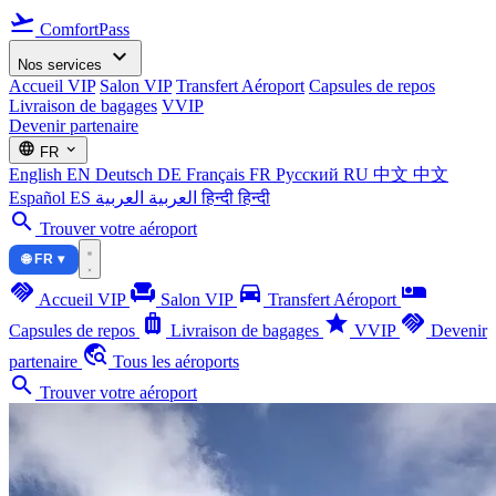
flight_takeoff
ComfortPass
expand_more
Nos services
Accueil VIP
Salon VIP
Transfert Aéroport
Capsules de repos
Livraison de bagages
VVIP
Devenir partenaire
language
expand_more
FR
English
EN
Deutsch
DE
Français
FR
Русский
RU
中文
中文
Español
ES
العربية
العربية
हिन्दी
हिन्दी
search
Trouver votre aéroport
🌐 FR ▾
handshake
chair
directions_car
airline_seat_individual_suite
Accueil VIP
Salon VIP
Transfert Aéroport
luggage
star
handshake
Capsules de repos
Livraison de bagages
VVIP
Devenir
travel_explore
partenaire
Tous les aéroports
search
Trouver votre aéroport