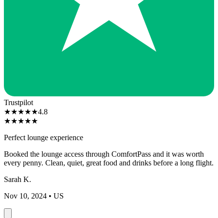
Trustpilot
★
★
★
★
★
4.8
★
★
★
★
★
Perfect lounge experience
Booked the lounge access through ComfortPass and it was worth
every penny. Clean, quiet, great food and drinks before a long flight.
Sarah K.
Nov 10, 2024
• US