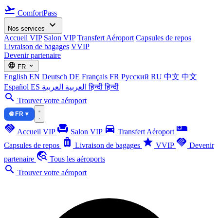
flight_takeoff
ComfortPass
expand_more
Nos services
Accueil VIP
Salon VIP
Transfert Aéroport
Capsules de repos
Livraison de bagages
VVIP
Devenir partenaire
language
expand_more
FR
English
EN
Deutsch
DE
Français
FR
Русский
RU
中文
中文
Español
ES
العربية
العربية
हिन्दी
हिन्दी
search
Trouver votre aéroport
🌐 FR ▾
handshake
chair
directions_car
airline_seat_individual_suite
Accueil VIP
Salon VIP
Transfert Aéroport
luggage
star
handshake
Capsules de repos
Livraison de bagages
VVIP
Devenir
travel_explore
partenaire
Tous les aéroports
search
Trouver votre aéroport