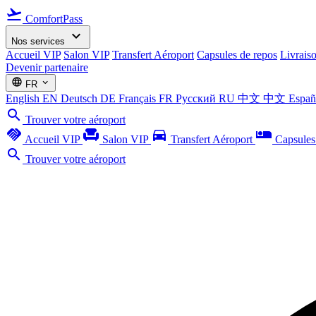
flight_takeoff
ComfortPass
expand_more
Nos services
Accueil VIP
Salon VIP
Transfert Aéroport
Capsules de repos
Livrais
Devenir partenaire
language
expand_more
FR
English
EN
Deutsch
DE
Français
FR
Русский
RU
中文
中文
Espa
search
Trouver votre aéroport
handshake
chair
directions_car
airline_seat_individual_suite
Accueil VIP
Salon VIP
Transfert Aéroport
Capsules
search
Trouver votre aéroport