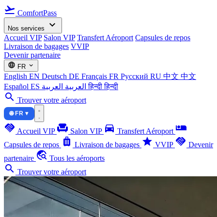
flight_takeoff
ComfortPass
expand_more
Nos services
Accueil VIP
Salon VIP
Transfert Aéroport
Capsules de repos
Livraison de bagages
VVIP
Devenir partenaire
language
expand_more
FR
English
EN
Deutsch
DE
Français
FR
Русский
RU
中文
中文
Español
ES
العربية
العربية
हिन्दी
हिन्दी
search
Trouver votre aéroport
🌐 FR ▾
handshake
chair
directions_car
airline_seat_individual_suite
Accueil VIP
Salon VIP
Transfert Aéroport
luggage
star
handshake
Capsules de repos
Livraison de bagages
VVIP
Devenir
travel_explore
partenaire
Tous les aéroports
search
Trouver votre aéroport