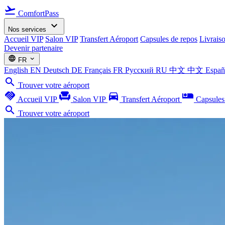
flight_takeoff
ComfortPass
expand_more
Nos services
Accueil VIP
Salon VIP
Transfert Aéroport
Capsules de repos
Livrais
Devenir partenaire
language
expand_more
FR
English
EN
Deutsch
DE
Français
FR
Русский
RU
中文
中文
Espa
search
Trouver votre aéroport
handshake
chair
directions_car
airline_seat_individual_suite
Accueil VIP
Salon VIP
Transfert Aéroport
Capsules
search
Trouver votre aéroport