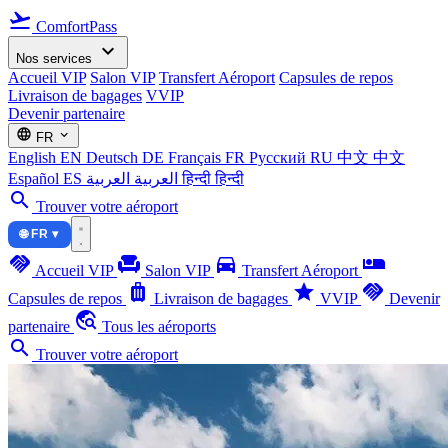
flight_takeoff
ComfortPass
expand_more
Nos services
Accueil VIP
Salon VIP
Transfert Aéroport
Capsules de repos
Livraison de bagages
VVIP
Devenir partenaire
language
expand_more
FR
English
EN
Deutsch
DE
Français
FR
Русский
RU
中文
中文
Español
ES
العربية
العربية
हिन्दी
हिन्दी
search
Trouver votre aéroport
🌐 FR ▾
handshake
chair
directions_car
airline_seat_individual_suite
Accueil VIP
Salon VIP
Transfert Aéroport
luggage
star
handshake
Capsules de repos
Livraison de bagages
VVIP
Devenir
travel_explore
partenaire
Tous les aéroports
search
Trouver votre aéroport