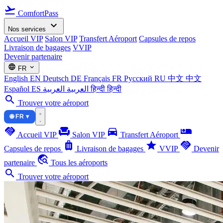
flight_takeoff
ComfortPass
expand_more
Nos services
Accueil VIP
Salon VIP
Transfert Aéroport
Capsules de repos
Livraison de bagages
VVIP
Devenir partenaire
language
expand_more
FR
English
EN
Deutsch
DE
Français
FR
Русский
RU
中文
中文
Español
ES
العربية
العربية
हिन्दी
हिन्दी
search
Trouver votre aéroport
🌐 FR ▾
handshake
chair
directions_car
airline_seat_individual_suite
Accueil VIP
Salon VIP
Transfert Aéroport
luggage
star
handshake
Capsules de repos
Livraison de bagages
VVIP
Devenir
travel_explore
partenaire
Tous les aéroports
search
Trouver votre aéroport