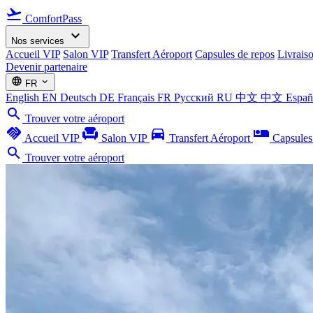
flight_takeoff
ComfortPass
expand_more
Nos services
Accueil VIP
Salon VIP
Transfert Aéroport
Capsules de repos
Livrais
Devenir partenaire
language
expand_more
FR
English
EN
Deutsch
DE
Français
FR
Русский
RU
中文
中文
Espa
search
Trouver votre aéroport
handshake
chair
directions_car
airline_seat_individual_suite
Accueil VIP
Salon VIP
Transfert Aéroport
Capsules
search
Trouver votre aéroport