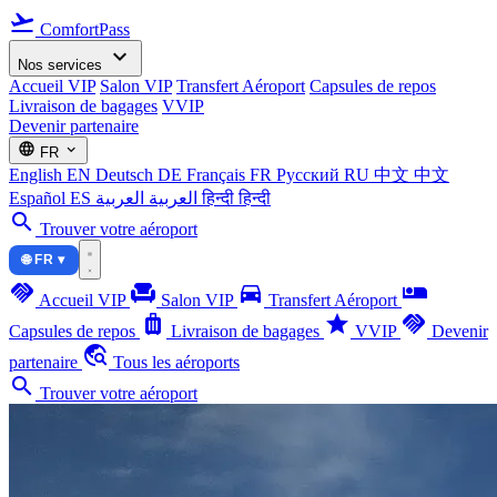
flight_takeoff
ComfortPass
expand_more
Nos services
Accueil VIP
Salon VIP
Transfert Aéroport
Capsules de repos
Livraison de bagages
VVIP
Devenir partenaire
language
expand_more
FR
English
EN
Deutsch
DE
Français
FR
Русский
RU
中文
中文
Español
ES
العربية
العربية
हिन्दी
हिन्दी
search
Trouver votre aéroport
🌐 FR ▾
handshake
chair
directions_car
airline_seat_individual_suite
Accueil VIP
Salon VIP
Transfert Aéroport
luggage
star
handshake
Capsules de repos
Livraison de bagages
VVIP
Devenir
travel_explore
partenaire
Tous les aéroports
search
Trouver votre aéroport