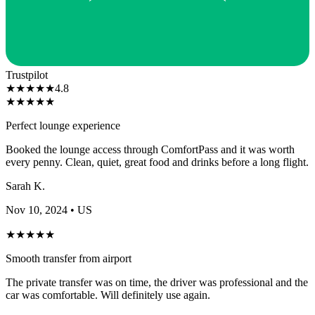
Trustpilot
★
★
★
★
★
4.8
★
★
★
★
★
Perfect lounge experience
Booked the lounge access through ComfortPass and it was worth
every penny. Clean, quiet, great food and drinks before a long flight.
Sarah K.
Nov 10, 2024
• US
★
★
★
★
★
Smooth transfer from airport
The private transfer was on time, the driver was professional and the
car was comfortable. Will definitely use again.