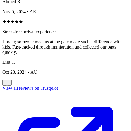
Ahmed R.
Nov 5, 2024
• AE
★
★
★
★
★
Stress-free arrival experience
Having someone meet us at the gate made such a difference with
kids. Fast-tracked through immigration and collected our bags
quickly.
Lisa T.
Oct 28, 2024
• AU
View all reviews on Trustpilot