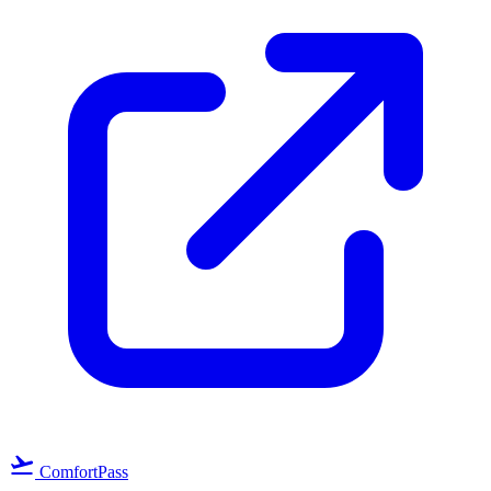
flight_takeoff
ComfortPass