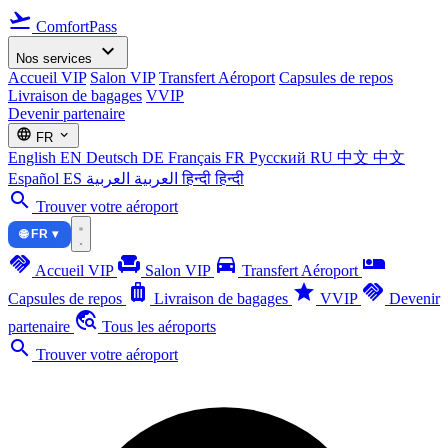
flight_takeoff
ComfortPass
expand_more
Nos services
Accueil VIP
Salon VIP
Transfert Aéroport
Capsules de repos
Livraison de bagages
VVIP
Devenir partenaire
language
expand_more
FR
English
EN
Deutsch
DE
Français
FR
Русский
RU
中文
中文
Español
ES
العربية
العربية
हिन्दी
हिन्दी
search
Trouver votre aéroport
🌐 FR ▾
handshake
chair
directions_car
airline_seat_individual_suite
Accueil VIP
Salon VIP
Transfert Aéroport
luggage
star
handshake
Capsules de repos
Livraison de bagages
VVIP
Devenir
travel_explore
partenaire
Tous les aéroports
search
Trouver votre aéroport