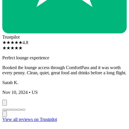
Trustpilot
★
★
★
★
★
4.8
★
★
★
★
★
Perfect lounge experience
Booked the lounge access through ComfortPass and it was worth
every penny. Clean, quiet, great food and drinks before a long flight.
Sarah K.
Nov 10, 2024
• US
View all reviews on Trustpilot